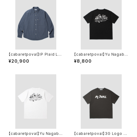
【cabaretpoval】IP Plaid L/S
【cabaretpoval】Yu Nagaba
Shirt
PCL Tee(BLACK)
¥20,900
¥8,800
【cabaretpoval】Yu Nagaba
【cabaretpoval】3G Logo T