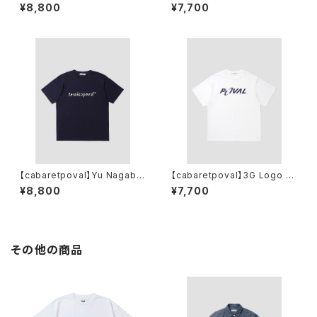
PCL Tee(WHITE)
ee(SUMI)
¥8,800
¥7,700
【cabaretpoval】Yu Nagaba
【cabaretpoval】3G Logo T
Logo Tee (NAVY)
ee(WHITE)
¥8,800
¥7,700
その他の商品