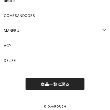
anuke
COMESANDGOES
MANEBU
SHOES
ACY
DELIFE
商品一覧に戻る
© GooROUGH