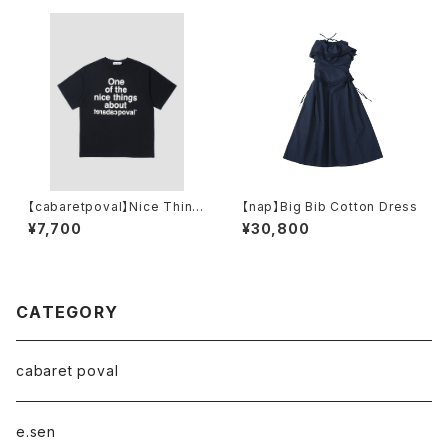
【cabaretpoval】Nice Thing
【nap】Big Bib Cotton Dress
s Tee(NAVY)
¥7,700
¥30,800
CATEGORY
cabaret poval
e.sen