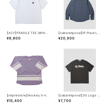
【ACY】FRAGILE TEE (WHIT
【cabaretpoval】IP Plaid L/S
E)
Shirt
¥8,800
¥20,900
【imprestore】Hockey V-ne
【cabaretpoval】3G Logo T
ck / Duke-mesh t-cloth V.
ee(SUMI)
¥15,400
¥7,700
D (faded Purple