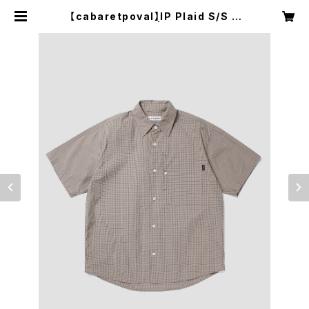
【cabaretpoval】IP Plaid S/S S
hirt(GREIGE) | GooROUGH