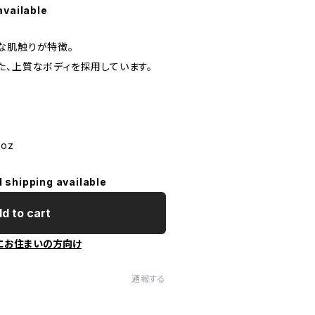
available
な肌触りが特徴。
た、上質なボディを採用しています。
5oz
l shipping available
d to cart
にお住まいの方向け
通報する