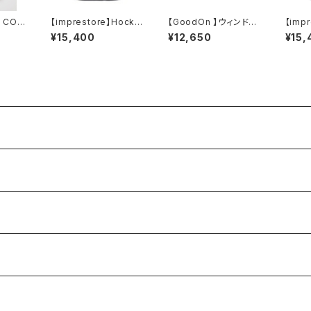
 COT
【imprestore】Hocke
【GoodOn 】ウィンドス
【imp
 KNIT
y V-neck / Duke-me
ルーカーディガン(AJIS
y V-n
¥15,400
¥12,650
¥15,
)
sh t-cloth V.D (fade
AI)
sh t-
d Black
d Ivo