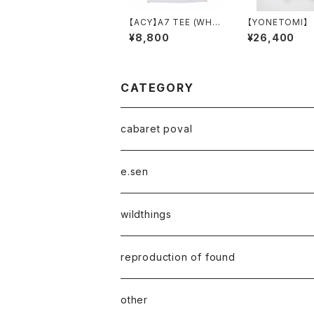
【ACY】A7 TEE (WHIT
【YONETOMI】
E)
TON SUKASHI
¥8,800
¥26,400
SHIRT（WHITE
CATEGORY
cabaret poval
e.sen
wildthings
reproduction of found
other