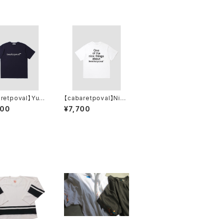
retpoval】Yu N
【cabaretpoval】Nice
a Logo Tee (N
Things Tee(WHITE)
800
¥7,700