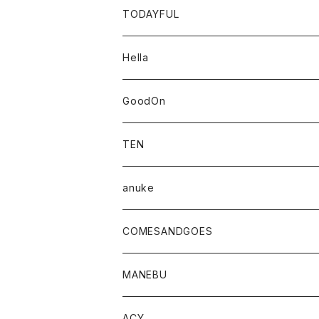
TODAYFUL
Hella
GoodOn
TEN
anuke
COMESANDGOES
MANEBU
SHOES
ACY