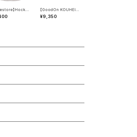
restore】Hocke
【GoodOn KOUHEIT
eck / Duke-me
ERRAI】HAND PAINT
400
¥9,350
cloth V.D (fade
TEE（WHITE)
ry)