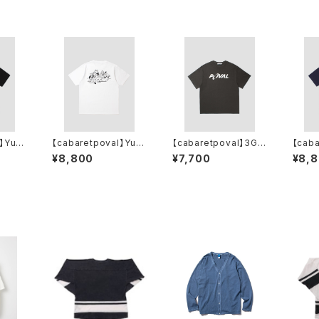
】Yu N
【cabaretpoval】Yu N
【cabaretpoval】3G L
【caba
e(BLA
agaba PCL Tee(WHI
ogo Tee(SUMI)
agab
¥8,800
¥7,700
¥8,
TE)
AVY)